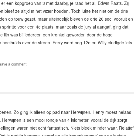
er een kopgroep van 3 met daarbij, je raad het al, Edwin Raats. Zij
 bleef ze altijd in het vizier houden. Toch lukte het niet om de drie
en op touw gezet, maar uiteindelijk bleven de drie 20 sec. vooruit en
sprintte voor een 4e plaats, maar zoals de jury al aangaf, ging dat
te lijn was bij iedereen een kronkel geworden door de hoge
heelhuids over de streep. Ferry werd nog 12e en Willy eindigde iets
eave a comment
 benen. Zo ging ik alleen op pad naar Herwijnen. Henry moest helaas
. Herwijnen is een mooi rondje van 4 kilometer, vooral de dijk zorgt
llingen waren niet echt fantastisch. Niets bleek minder waar. Relatief
t is prettig koersen, vooral na alle ‘regenkoersen’ van de laatste