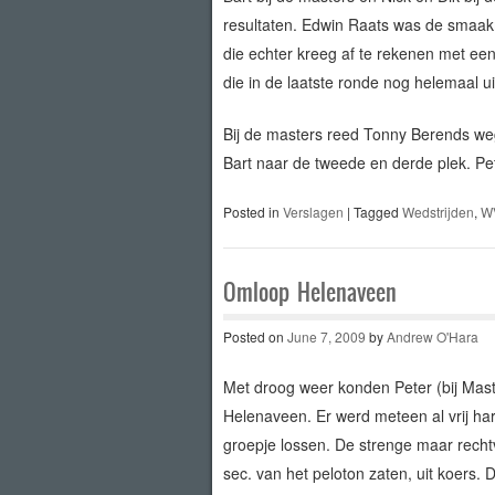
resultaten. Edwin Raats was de smaak
die echter kreeg af te rekenen met ee
die in de laatste ronde nog helemaal ui
Bij de masters reed Tonny Berends weg
Bart naar de tweede en derde plek. Pet
Posted in
Verslagen
|
Tagged
Wedstrijden
,
W
Omloop Helenaveen
Posted on
June 7, 2009
by
Andrew O'Hara
Met droog weer konden Peter (bij Mast
Helenaveen. Er werd meteen al vrij ha
groepje lossen. De strenge maar recht
sec. van het peloton zaten, uit koers. 