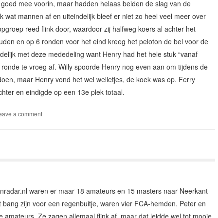
n goed mee voorin, maar hadden helaas beiden de slag van de
nk wat mannen af en uiteindelijk bleef er niet zo heel veel meer over
pgroep reed flink door, waardoor zij halfweg koers al achter het
houden en op 6 ronden voor het eind kreeg het peloton de bel voor de
uidelijk met deze mededeling want Henry had het hele stuk “vanaf
 ronde te vroeg af. Willy spoorde Henry nog even aan om tijdens de
doen, maar Henry vond het wel welletjes, de koek was op. Ferry
chter en eindigde op een 13e plek totaal.
eave a comment
ienradar.nl waren er maar 18 amateurs en 15 masters naar Neerkant
 bang zijn voor een regenbuitje, waren vier FCA-hemden. Peter en
de amateurs. Ze zagen allemaal flink af, maar dat leidde wel tot mooie