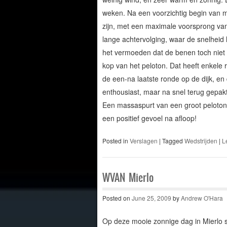
weken. Na een voorzichtig begin van m
zijn, met een maximale voorsprong van
lange achtervolging, waar de snelheid 
het vermoeden dat de benen toch niet 
kop van het peloton. Dat heeft enkele 
de een-na laatste ronde op de dijk, en 
enthousiast, maar na snel terug gepakt
Een massaspurt van een groot peloton i
een positief gevoel na afloop!
Posted in
Verslagen
|
Tagged
Wedstrijden
|
L
WVAN Mierlo
Posted on
June 25, 2009
by
Andrew O'Hara
Op deze mooie zonnige dag in Mierlo st