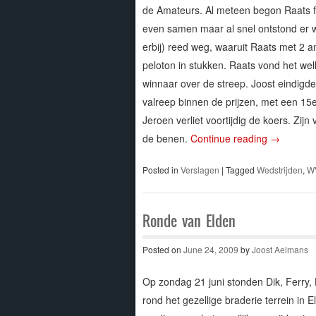
de Amateurs. Al meteen begon Raats fli
even samen maar al snel ontstond er 
erbij) reed weg, waaruit Raats met 2
peloton in stukken. Raats vond het wel
winnaar over de streep. Joost eindigd
valreep binnen de prijzen, met een 15e
Jeroen verliet voortijdig de koers. Zij
de benen.
Continue reading
→
Posted in
Verslagen
|
Tagged
Wedstrijden
,
W
Ronde van Elden
Posted on
June 24, 2009
by
Joost Aelmans
Op zondag 21 juni stonden Dik, Ferry,
rond het gezellige braderie terrein in 