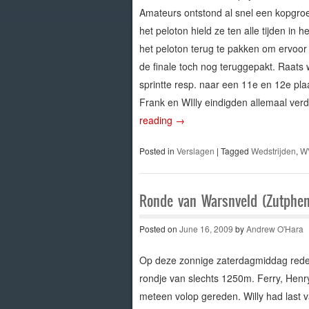
Amateurs ontstond al snel een kopgroe
het peloton hield ze ten alle tijden in
het peloton terug te pakken om ervoor
de finale toch nog teruggepakt. Raats
sprintte resp. naar een 11e en 12e plaa
Frank en WIlly eindigden allemaal verde
reading
→
Posted in
Verslagen
|
Tagged
Wedstrijden
,
W
Ronde van Warsnveld (Zutphen
Posted on
June 16, 2009
by
Andrew O'Hara
Op deze zonnige zaterdagmiddag reden
rondje van slechts 1250m. Ferry, Henry
meteen volop gereden. Willy had last v