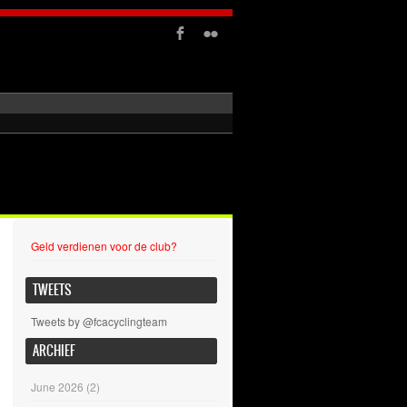
Geld verdienen voor de club?
TWEETS
Tweets by @fcacyclingteam
ARCHIEF
June 2026
(2)