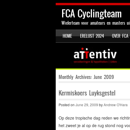
FCA Cyclingteam
Wielerteam voor amateurs en masters ui
SKIP TO CONTENT
HOME
ERELIJST 2024
OVER FCA
Menu
Monthly Archives:
June 2009
Kermiskoers Luyksgestel
Posted on
June 29, 2009
by
Andrew O'Hara
Op deze tropische dag reden we richti
het zweet je al op de rug stond nog voo