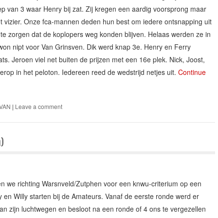
p van 3 waar Henry bij zat. Zij kregen een aardig voorsprong maar
 het vizier. Onze fca-mannen deden hun best om iedere ontsnapping uit
 te zorgen dat de koplopers weg konden blijven. Helaas werden ze in
 won nipt voor Van Grinsven. Dik werd knap 3e. Henry en Ferry
ts. Jeroen viel net buiten de prijzen met een 16e plek. Nick, Joost,
rop in het peloton. Iedereen reed de wedstrijd netjes uit.
Continue
VAN
|
Leave a comment
)
 we richting Warsnveld/Zutphen voor een knwu-criterium op een
 en Willy starten bij de Amateurs. Vanaf de eerste ronde werd er
an zijn luchtwegen en besloot na een ronde of 4 ons te vergezellen