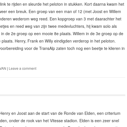
nk te rijden en sleurde het peloton in stukken. Kort daarna kwam het
weer een breuk. Een groep van een man of 12 (met Joost en Willem
 anderen wederom weg reed. Een kopgroep van 3 met daarachter het
letjes en reed weg van zijn twee medevluchters, hij kwam solo als
e in de 2e groep op een mooie 8e plaats. Willem in de 3e groep op de
 plaats. Henry, Frank en Willy eindigden verderop in het peloton.
n voorbereiding voor de TransAlp zaten toch nog een beetje te klieren in
VAN
|
Leave a comment
 Henry en Joost aan de start van de Ronde van Elden, een criterium
Elden, onder de rook van het Vitesse stadion. Elden is een zeer snel