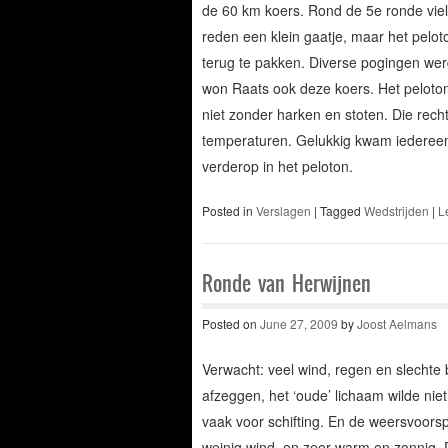
de 60 km koers. Rond de 5e ronde viel 
reden een klein gaatje, maar het peloton
terug te pakken. Diverse pogingen werd
won Raats ook deze koers. Het peloton 
niet zonder harken en stoten. Die rech
temperaturen. Gelukkig kwam iedereen 
verderop in het peloton.
Posted in
Verslagen
|
Tagged
Wedstrijden
|
L
Ronde van Herwijnen
Posted on
June 27, 2009
by
Joost Aelmans
Verwacht: veel wind, regen en slechte
afzeggen, het ‘oude’ lichaam wilde niet
vaak voor schifting. En de weersvoorspe
weinig wind, en zeer warm en zonnig. Da