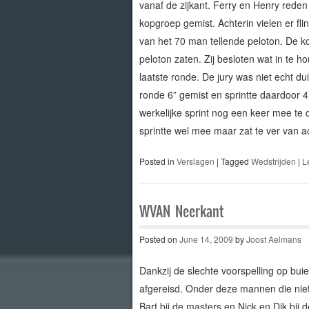
vanaf de zijkant. Ferry en Henry rede
kopgroep gemist. Achterin vielen er fli
van het 70 man tellende peloton. De ko
peloton zaten. Zij besloten wat in te 
laatste ronde. De jury was niet echt d
ronde 6” gemist en sprintte daardoor 4
werkelijke sprint nog een keer mee te 
sprintte wel mee maar zat te ver van a
Posted in
Verslagen
|
Tagged
Wedstrijden
|
L
WVAN Neerkant
Posted on
June 14, 2009
by
Joost Aelmans
Dankzij de slechte voorspelling op bu
afgereisd. Onder deze mannen die niet
Bart bij de masters en Nick en Dik bij 