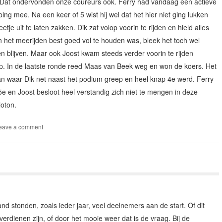
is. Dat ondervonden onze coureurs ook. Ferry had vandaag een actieve
ng mee. Na een keer of 5 wist hij wel dat het hier niet ging lukken
tje uit te laten zakken. Dik zat volop voorin te rijden en hield alles
 het meerijden best goed vol te houden was, bleek het toch wel
n blijven. Maar ook Joost kwam steeds verder voorin te rijden
iep. In de laatste ronde reed Maas van Beek weg en won de koers. Het
an waar Dik net naast het podium greep en heel knap 4e werd. Ferry
e en Joost besloot heel verstandig zich niet te mengen in deze
loton.
eave a comment
 stonden, zoals ieder jaar, veel deelnemers aan de start. Of dit
verdienen zijn, of door het mooie weer dat is de vraag. Bij de