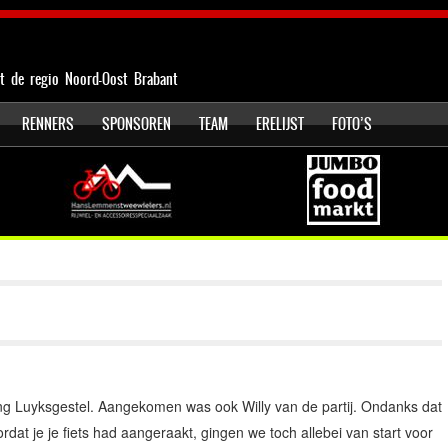
t de regio Noord-Oost Brabant
RENNERS
SPONSOREN
TEAM
ERELIJST
FOTO’S
ng Luyksgestel. Aangekomen was ook Willy van de partij. Ondanks dat
rdat je je fiets had aangeraakt, gingen we toch allebei van start voor