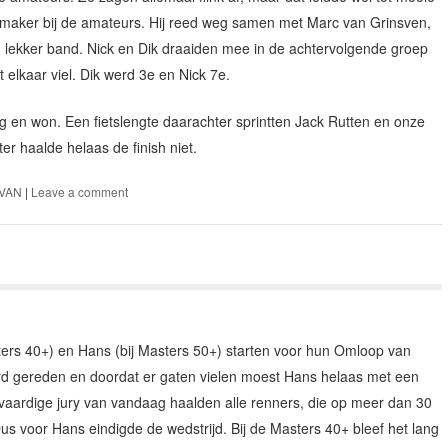
maker bij de amateurs. Hij reed weg samen met Marc van Grinsven,
n lekker band. Nick en Dik draaiden mee in de achtervolgende groep
t elkaar viel. Dik werd 3e en Nick 7e.
 en won. Een fietslengte daarachter sprintten Jack Rutten en onze
er haalde helaas de finish niet.
VAN
|
Leave a comment
ers 40+) en Hans (bij Masters 50+) starten voor hun Omloop van
rd gereden en doordat er gaten vielen moest Hans helaas met een
vaardige jury van vandaag haalden alle renners, die op meer dan 30
Dus voor Hans eindigde de wedstrijd. Bij de Masters 40+ bleef het lang