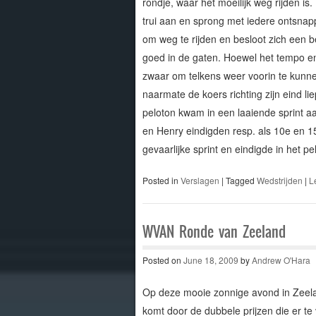
rondje, waar het moeilijk weg rijden 
trui aan en sprong met iedere ontsnappi
om weg te rijden en besloot zich een bee
goed in de gaten. Hoewel het tempo en
zwaar om telkens weer voorin te kunne
naarmate de koers richting zijn eind l
peloton kwam in een laaiende sprint a
en Henry eindigden resp. als 10e en 15
gevaarlijke sprint en eindigde in het pe
Posted in
Verslagen
|
Tagged
Wedstrijden
|
L
WVAN Ronde van Zeeland
Posted on
June 18, 2009
by
Andrew O'Hara
Op deze mooie zonnige avond in Zeeland
komt door de dubbele prijzen die er te 