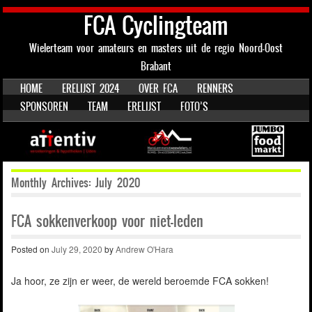
FCA Cyclingteam
Wielerteam voor amateurs en masters uit de regio Noord-Oost
Brabant
SKIP TO CONTENT
HOME
ERELIJST 2024
OVER FCA
RENNERS
Menu
SPONSOREN
TEAM
ERELIJST
FOTO’S
Monthly Archives:
July 2020
FCA sokkenverkoop voor niet-leden
Posted on
July 29, 2020
by
Andrew O'Hara
Ja hoor, ze zijn er weer, de wereld beroemde FCA sokken!