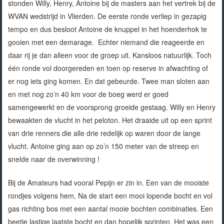
stonden Willy, Henry, Antoine bij de masters aan het vertrek bij de
WVAN wedstrijd in Vlierden. De eerste ronde verliep in gezapig
tempo en dus besloot Antoine de knuppel in het hoenderhok te
gooien met een demarage. Echter niemand die reageerde en
daar rij je dan alleen voor de groep uit. Kansloos natuurlijk. Toch
één ronde vol doorgereden en toen op reserve in afwachting of
er nog iets ging komen. En dat gebeurde. Twee man sloten aan
en met nog zo’n 40 km voor de boeg werd er goed
samengewerkt en de voorsprong groeide gestaag. Willy en Henry
bewaakten de vlucht in het peloton. Het draaide uit op een sprint
van drie renners die alle drie redelijk op waren door de lange
vlucht. Antoine ging aan op zo’n 150 meter van de streep en
snelde naar de overwinning !
Bij de Amateurs had vooral Pepijn er zin in. Een van de mooiste
rondjes volgens hem, Na de start een mooi lopende bocht en vol
gas richting bos met een aantal mooie bochten combinaties. Een
beetje lastige laatste bocht en dan hopelijk sprinten. Het was een