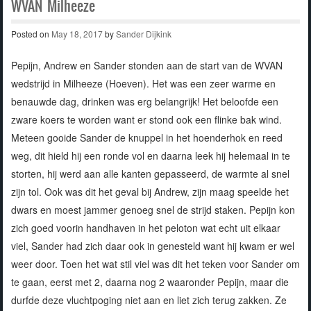
WVAN Milheeze
Posted on
May 18, 2017
by
Sander Dijkink
Pepijn, Andrew en Sander stonden aan de start van de WVAN
wedstrijd in Milheeze (Hoeven). Het was een zeer warme en
benauwde dag, drinken was erg belangrijk! Het beloofde een
zware koers te worden want er stond ook een flinke bak wind.
Meteen gooide Sander de knuppel in het hoenderhok en reed
weg, dit hield hij een ronde vol en daarna leek hij helemaal in te
storten, hij werd aan alle kanten gepasseerd, de warmte al snel
zijn tol. Ook was dit het geval bij Andrew, zijn maag speelde het
dwars en moest jammer genoeg snel de strijd staken. Pepijn kon
zich goed voorin handhaven in het peloton wat echt uit elkaar
viel, Sander had zich daar ook in genesteld want hij kwam er wel
weer door. Toen het wat stil viel was dit het teken voor Sander om
te gaan, eerst met 2, daarna nog 2 waaronder Pepijn, maar die
durfde deze vluchtpoging niet aan en liet zich terug zakken. Ze