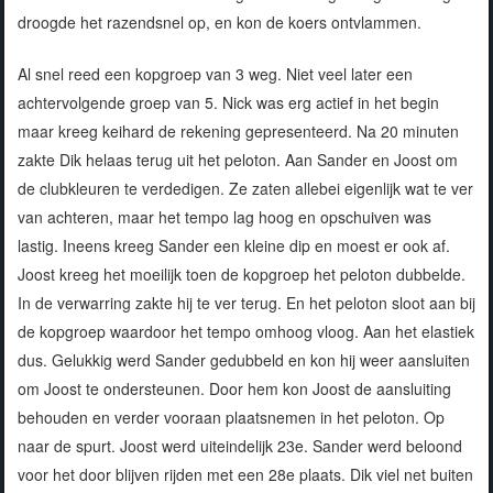
droogde het razendsnel op, en kon de koers ontvlammen.
Al snel reed een kopgroep van 3 weg. Niet veel later een
achtervolgende groep van 5. Nick was erg actief in het begin
maar kreeg keihard de rekening gepresenteerd. Na 20 minuten
zakte Dik helaas terug uit het peloton. Aan Sander en Joost om
de clubkleuren te verdedigen. Ze zaten allebei eigenlijk wat te ver
van achteren, maar het tempo lag hoog en opschuiven was
lastig. Ineens kreeg Sander een kleine dip en moest er ook af.
Joost kreeg het moeilijk toen de kopgroep het peloton dubbelde.
In de verwarring zakte hij te ver terug. En het peloton sloot aan bij
de kopgroep waardoor het tempo omhoog vloog. Aan het elastiek
dus. Gelukkig werd Sander gedubbeld en kon hij weer aansluiten
om Joost te ondersteunen. Door hem kon Joost de aansluiting
behouden en verder vooraan plaatsnemen in het peloton. Op
naar de spurt. Joost werd uiteindelijk 23e. Sander werd beloond
voor het door blijven rijden met een 28e plaats. Dik viel net buiten