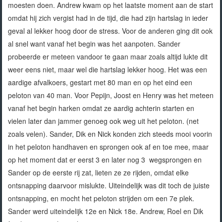
moesten doen. Andrew kwam op het laatste moment aan de start
omdat hij zich vergist had in de tijd, die had zijn hartslag in ieder
geval al lekker hoog door de stress. Voor de anderen ging dit ook
al snel want vanaf het begin was het aanpoten. Sander
probeerde er meteen vandoor te gaan maar zoals altijd lukte dit
weer eens niet, maar wel die hartslag lekker hoog. Het was een
aardige afvalkoers, gestart met 80 man en op het eind een
peloton van 40 man. Voor Pepijn, Joost en Henry was het meteen
vanaf het begin harken omdat ze aardig achterin starten en
vielen later dan jammer genoeg ook weg uit het peloton. (net
zoals velen). Sander, Dik en Nick konden zich steeds mooi voorin
in het peloton handhaven en sprongen ook af en toe mee, maar
op het moment dat er eerst 3 en later nog 3 wegsprongen en
Sander op de eerste rij zat, lieten ze ze rijden, omdat elke
ontsnapping daarvoor mislukte. Uiteindelijk was dit toch de juiste
ontsnapping, en mocht het peloton strijden om een 7e plek.
Sander werd uiteindelijk 12e en Nick 18e. Andrew, Roel en Dik