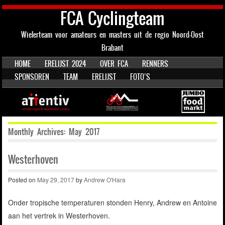
FCA Cyclingteam
Wielerteam voor amateurs en masters uit de regio Noord-Oost
Brabant
SKIP TO CONTENT
HOME
ERELIJST 2024
OVER FCA
RENNERS
Menu
SPONSOREN
TEAM
ERELIJST
FOTO’S
Monthly Archives:
May 2017
Westerhoven
Posted on
May 29, 2017
by
Andrew O'Hara
Onder tropische temperaturen stonden Henry, Andrew en Antoine
aan het vertrek in Westerhoven.