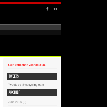
Geld verdienen voor de club?
TWEETS
Tweets by @fcacyclingteam
ARCHIEF
June 2026
(2)