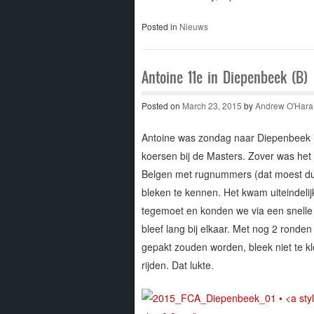
Posted in
Nieuws
Antoine 11e in Diepenbeek (B)
Posted on
March 23, 2015
by
Andrew O'Hara
Antoine was zondag naar Diepenbeek i
koersen bij de Masters. Zover was het b
Belgen met rugnummers (dat moest dus 
bleken te kennen. Het kwam uiteindeli
tegemoet en konden we via een snelle 
bleef lang bij elkaar. Met nog 2 ronde
gepakt zouden worden, bleek niet te k
rijden. Dat lukte.