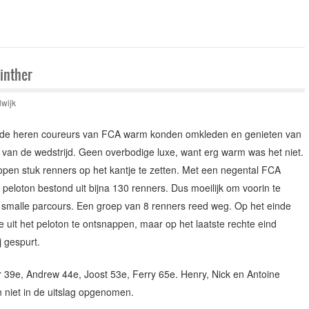
inther
lwijk
t de heren coureurs van FCA warm konden omkleden en genieten van
t van de wedstrijd. Geen overbodige luxe, want erg warm was het niet.
pen stuk renners op het kantje te zetten. Met een negental FCA
loton bestond uit bijna 130 renners. Dus moeilijk om voorin te
k smalle parcours. Een groep van 8 renners reed weg. Op het einde
uit het peloton te ontsnappen, maar op het laatste rechte eind
 gespurt.
r 39e, Andrew 44e, Joost 53e, Ferry 65e. Henry, Nick en Antoine
n niet in de uitslag opgenomen.