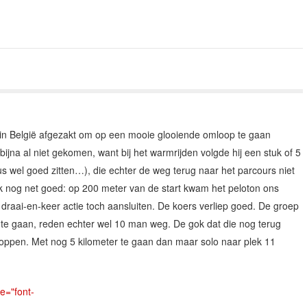
n België afgezakt om op een mooie glooiende omloop te gaan
ijna al niet gekomen, want bij het warmrijden volgde hij een stuk of 5
wel goed zitten…), die echter de weg terug naar het parcours niet
jk nog net goed: op 200 meter van de start kwam het peloton ons
draai-en-keer actie toch aansluiten. De koers verliep goed. De groep
n te gaan, reden echter wel 10 man weg. De gok dat die nog terug
loppen. Met nog 5 kilometer te gaan dan maar solo naar plek 11