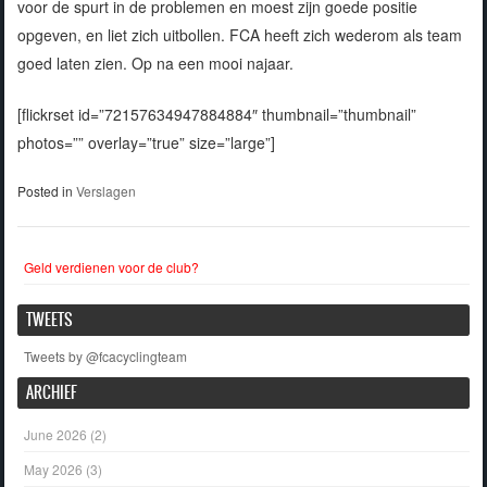
voor de spurt in de problemen en moest zijn goede positie
opgeven, en liet zich uitbollen. FCA heeft zich wederom als team
goed laten zien. Op na een mooi najaar.
[flickrset id=”72157634947884884″ thumbnail=”thumbnail”
photos=”” overlay=”true” size=”large”]
Posted in
Verslagen
Geld verdienen voor de club?
TWEETS
Tweets by @fcacyclingteam
ARCHIEF
June 2026
(2)
May 2026
(3)