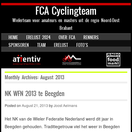
FCA Cyclingteam
Wielerteam voor amateurs en masters uit de regio Noord-Oost
Brabant
SKIP TO CONTENT
HOME
ERELIJST 2024
OVER FCA
RENNERS
Menu
SPONSOREN
TEAM
ERELIJST
FOTO’S
Monthly Archives:
August 2013
NK WFN 2013 te Beegden
Posted on
August 21, 2013
by
Joost Aelmans
Het NK van de Wieler Federatie Nederland werd dit jaar in
Beegden gehouden. Traditiegetrouw viel het weer in Beegden