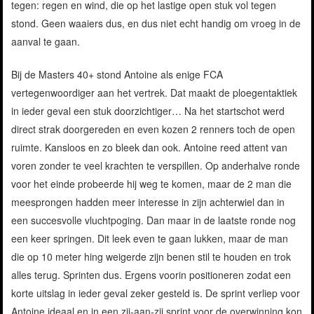
tegen: regen en wind, die op het lastige open stuk vol tegen
stond. Geen waaiers dus, en dus niet echt handig om vroeg in de
aanval te gaan.
Bij de Masters 40+ stond Antoine als enige FCA
vertegenwoordiger aan het vertrek. Dat maakt de ploegentaktiek
in ieder geval een stuk doorzichtiger… Na het startschot werd
direct strak doorgereden en even kozen 2 renners toch de open
ruimte. Kansloos en zo bleek dan ook. Antoine reed attent van
voren zonder te veel krachten te verspillen. Op anderhalve ronde
voor het einde probeerde hij weg te komen, maar de 2 man die
meesprongen hadden meer interesse in zijn achterwiel dan in
een succesvolle vluchtpoging. Dan maar in de laatste ronde nog
een keer springen. Dit leek even te gaan lukken, maar de man
die op 10 meter hing weigerde zijn benen stil te houden en trok
alles terug. Sprinten dus. Ergens voorin positioneren zodat een
korte uitslag in ieder geval zeker gesteld is. De sprint verliep voor
Antoine ideaal en in een zij-aan-zij sprint voor de overwinning kon