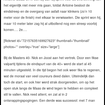
het eigenlijk niet meer mis gaan, totdat Antoine besloot de
eindstreep en de overgang van asfalt naar klinkers (zo’n 10
meter voor de finish) met elkaar te verwisselen. Die sprint won hij,
maar 10 meter later zag hij al uitbollend nog een streep voorbij
komen…. 2e….
[flickrset id=”72157635169927623″ thumbnail=”thumbnail”
photos=”” overlay=”true” size=”large”]
Bij de Masters 40- Nick en Joost aan het vertrek. Door een fikse
valpartij tijdens de eindspurt van de 40+ werd de start al 45
minuten uitgesteld. In die tijd begon het ook weer fiks te regenen,
wat de moraal van veel coureurs deed dalen. Uiteindelijk dan
toch de start, en ook hier werd strak doorgereden, om op het
open stuk langs de Maas de wind tegen te hebben en compleet
stil te vallen. Nick reed attent, en zat al in 2
ontsnappingspogingen. Een derde was succesvol: met 7 man