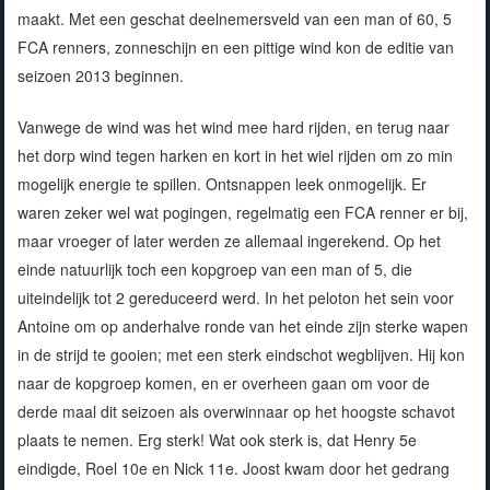
maakt. Met een geschat deelnemersveld van een man of 60, 5
FCA renners, zonneschijn en een pittige wind kon de editie van
seizoen 2013 beginnen.
Vanwege de wind was het wind mee hard rijden, en terug naar
het dorp wind tegen harken en kort in het wiel rijden om zo min
mogelijk energie te spillen. Ontsnappen leek onmogelijk. Er
waren zeker wel wat pogingen, regelmatig een FCA renner er bij,
maar vroeger of later werden ze allemaal ingerekend. Op het
einde natuurlijk toch een kopgroep van een man of 5, die
uiteindelijk tot 2 gereduceerd werd. In het peloton het sein voor
Antoine om op anderhalve ronde van het einde zijn sterke wapen
in de strijd te gooien; met een sterk eindschot wegblijven. Hij kon
naar de kopgroep komen, en er overheen gaan om voor de
derde maal dit seizoen als overwinnaar op het hoogste schavot
plaats te nemen. Erg sterk! Wat ook sterk is, dat Henry 5e
eindigde, Roel 10e en Nick 11e. Joost kwam door het gedrang