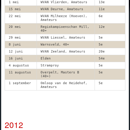
1 mei
WVAN Vlierden, Amateurs
13e
15 mei
WVAN Deurne, Amateurs
11e
22 mei
WVAN Milheeze (Hoeven),
6e
Amateurs
20 mei
Regiokampioenschan Mill,
12e
40+
29 mei
WVAN Liessel, Amateurs
5e
8 juni
Warnsveld, 40+
5e
12 juni
WVAN Zeeland, Amateurs
20e
16 juni
Elden
54e
4 augustus
Stramproy
5e
11 augustus
Overpelt, Masters B
5e
(40+)
1 september
Omloop van de Heidehof,
5e
Amateurs
2012