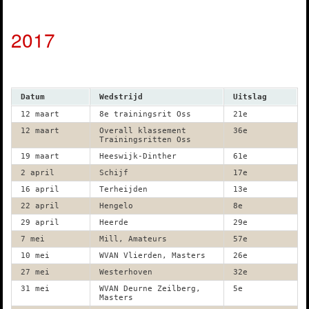
2017
Datum
Wedstrijd
Uitslag
12 maart
8e trainingsrit Oss
21e
12 maart
Overall klassement
36e
Trainingsritten Oss
19 maart
Heeswijk-Dinther
61e
2 april
Schijf
17e
16 april
Terheijden
13e
22 april
Hengelo
8e
29 april
Heerde
29e
7 mei
Mill, Amateurs
57e
10 mei
WVAN Vlierden, Masters
26e
27 mei
Westerhoven
32e
31 mei
WVAN Deurne Zeilberg,
5e
Masters