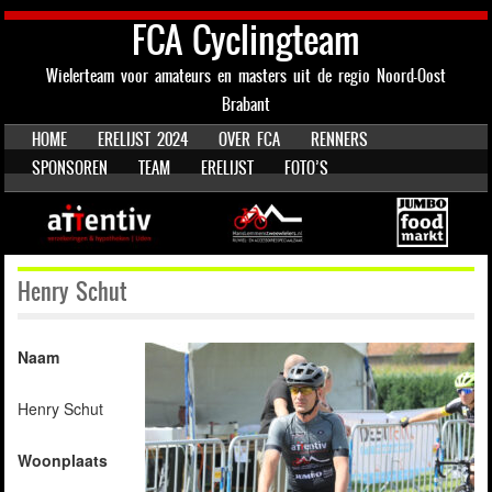
FCA Cyclingteam
Wielerteam voor amateurs en masters uit de regio Noord-Oost
Brabant
SKIP TO CONTENT
HOME
ERELIJST 2024
OVER FCA
RENNERS
Menu
SPONSOREN
TEAM
ERELIJST
FOTO’S
Henry Schut
Naam
Henry Schut
Woonplaats