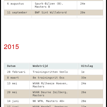
6 augustus
Spurk-Bilzen (B),
24e
Masters B
11 september
BWF Sint Willebrord
20e
2015
Datum
Wedstrijd
Uitslag
28 februari
Trainingsritten Venlo
1e
8 maart
8e trainingsrit Oss
33e
13 mei
WVAN Milheeze Hoeven,
24e
Masters
20 mei
WVAN Deurne Zeilberg,
26e
Masters
14 juni
NK WFN, Masters 40+
28e
17 juni
WVAN Handel, Amateurs
12e