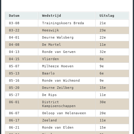
Datum
Wedstrijd
Uitslag
03-08
Trainingskoers Breda
21e
03-22
Heeswijk
23e
04-01
Deurne Walsberg
22e
04-08
De Mortel
11e
04-13
Ronde van Gerwen
32e
04-15
Vlierden
8e
05-07
Milheeze Hoeven
9e
05-13
Baarlo
6e
05-16
Ronde van Wichmond
9e
05-20
Deurne Zeilberg
15e
05-27
De Rips
11e
06-01
District
30e
Kampioenschappen
06-07
Omloop van Helenaveen
20e
06-17
Zeeland
11e
06-21
Ronde van Elden
15e