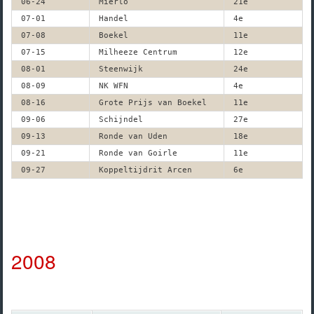
06-24
Mierlo
21e
07-01
Handel
4e
07-08
Boekel
11e
07-15
Milheeze Centrum
12e
08-01
Steenwijk
24e
08-09
NK WFN
4e
08-16
Grote Prijs van Boekel
11e
09-06
Schijndel
27e
09-13
Ronde van Uden
18e
09-21
Ronde van Goirle
11e
09-27
Koppeltijdrit Arcen
6e
2008