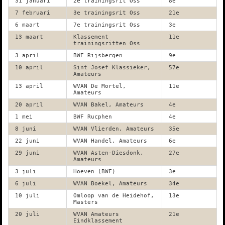
31 januari
2e trainingsrit Oss
8e
7 februari
3e trainingsrit Oss
21e
6 maart
7e trainingsrit Oss
3e
13 maart
Klassement
11e
trainingsritten Oss
3 april
BWF Rijsbergen
9e
10 april
Sint Josef Klassieker,
57e
Amateurs
13 april
WVAN De Mortel,
11e
Amateurs
20 april
WVAN Bakel, Amateurs
4e
1 mei
BWF Rucphen
4e
8 juni
WVAN Vlierden, Amateurs
35e
22 juni
WVAN Handel, Amateurs
6e
29 juni
WVAN Asten-Diesdonk,
27e
Amateurs
3 juli
Hoeven (BWF)
3e
6 juli
WVAN Boekel, Amateurs
34e
10 juli
Omloop van de Heidehof,
13e
Masters
20 juli
WVAN Amateurs
21e
Eindklassement