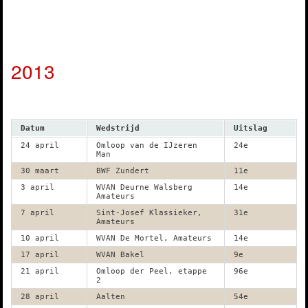
2013
Datum
Wedstrijd
Uitslag
24 april
Omloop van de IJzeren
24e
Man
30 maart
BWF Zundert
11e
3 april
WVAN Deurne Walsberg
14e
Amateurs
7 april
Sint-Josef Klassieker,
31e
Amateurs
10 april
WVAN De Mortel, Amateurs
14e
17 april
WVAN Bakel
9e
21 april
Omloop der Peel, etappe
96e
2
28 april
Aalten
54e