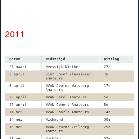
2011
Datum
Wedstrijd
Uitslag
27 maart
Heeswijk-Dinther
27e
3 april
Sint Josef klassieker,
7e
amateurs
6 april
WVAN Deurne Walsberg
17e
Amateurs
20 april
WVAN Bakel Amateurs
5e
27 april
WVAN Gemert Amateurs
5e
11 mei
WVAN Baarlo Amateurs
14e
14 mei
Wichmond
30e
18 mei
WVAN Deurne Zeilberg
25e
Amateurs
21 mei
Buchten
52e