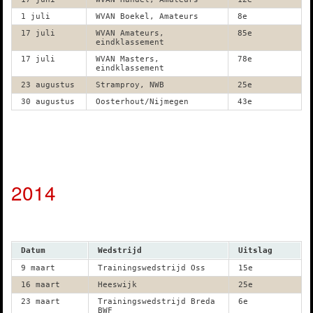
1 juli
WVAN Boekel, Amateurs
8e
17 juli
WVAN Amateurs,
85e
eindklassement
17 juli
WVAN Masters,
78e
eindklassement
23 augustus
Stramproy, NWB
25e
30 augustus
Oosterhout/Nijmegen
43e
2014
Datum
Wedstrijd
Uitslag
9 maart
Trainingswedstrijd Oss
15e
16 maart
Heeswijk
25e
23 maart
Trainingswedstrijd Breda
6e
BWF