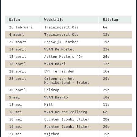
Datum
Wedstrijd
Uitslag
26 februari
Trainingsrit Oss
6e
4 maart
Trainingsrit Oss
12e
25 maart
Heeswijk-Dinther
19e
11 april
WVAN De Mortel
22e
15 april
Aalten Masters 40+
26e
18 april
WVAN Bakel
12e
22 april
BWF Terheijden
16e
28 april
Omloop van het
29e
Munnikenland - Brakel
30 april
Geldrop
25e
9 mei
WVAN Baarlo
10e
13 mei
Mill
11e
16 mei
WVAN Deurne Zeilberg
6e
18 mei
Buchten (combi Elite)
28e
19 mei
Buchten (combi Elite)
29e
27 mei
WIjchen
15e