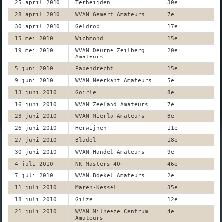
25 april 2010
Terheijden
30e
28 april 2010
WVAN Gemert Amateurs
7e
30 april 2010
Geldrop
17e
15 mei 2010
Wichmond
15e
19 mei 2010
WVAN Deurne Zeilberg
20e
Amateurs
5 juni 2010
Papendrecht
15e
9 juni 2010
WVAN Neerkant Amateurs
5e
13 juni 2010
Goirle
8e
16 juni 2010
WVAN Zeeland Amateurs
7e
23 juni 2010
WVAN Mierlo Amateurs
8e
26 juni 2010
Herwijnen
11e
27 juni 2010
Bladel
18e
30 juni 2010
WVAN Handel Amateurs
9e
4 juli 2010
NK Masters 40+
46e
7 juli 2010
WVAN Boekel Amateurs
2e
11 juli 2010
Maren-Kessel
35e
18 juli 2010
Gilze
12e
21 juli 2010
WVAN Milheeze Centrum
4e
Amateurs