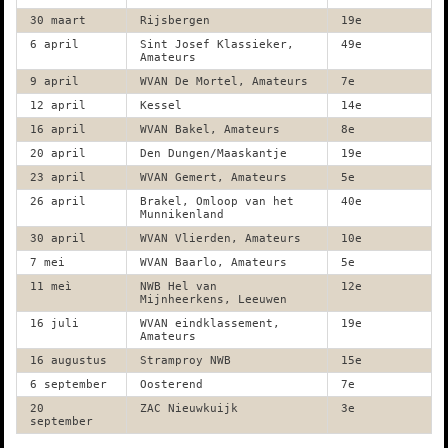
30 maart
Rijsbergen
19e
6 april
Sint Josef Klassieker,
49e
Amateurs
9 april
WVAN De Mortel, Amateurs
7e
12 april
Kessel
14e
16 april
WVAN Bakel, Amateurs
8e
20 april
Den Dungen/Maaskantje
19e
23 april
WVAN Gemert, Amateurs
5e
26 april
Brakel, Omloop van het
40e
Munnikenland
30 april
WVAN Vlierden, Amateurs
10e
7 mei
WVAN Baarlo, Amateurs
5e
11 meì
NWB Hel van
12e
Mijnheerkens, Leeuwen
16 juli
WVAN eindklassement,
19e
Amateurs
16 augustus
Stramproy NWB
15e
6 september
Oosterend
7e
20
ZAC Nieuwkuijk
3e
september