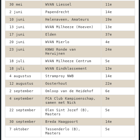
30 mei
WVAN Liessel
11e
2 juni
Papendrecht
14e
10 juni
Helenaveen, Amateurs
19e
13 juni
WVAN Milheeze (Hoeven)
13e
17 juni
Elden
37e
20 juni
WVAN Mierlo
4e
23 juni
KNWU Ronde van
24e
Herwijnen
18 juli
WVAN Milheeze Centrum
5e
18 juli
WVAN Eindklassement
13e
4 augustus
Stramproy NWB
14e
12 augustus
Oosterhout
22e
2 september
Omloop van de Heidehof
6e
4 september
FCA Club Kampioenschap,
3e
samen met Nick
22 september
Olen Sint Jozef (B),
5e
Masters
30 september
Breda Haagpoort
14e
7 oktober
Tessenderlo (B),
5e
Masters