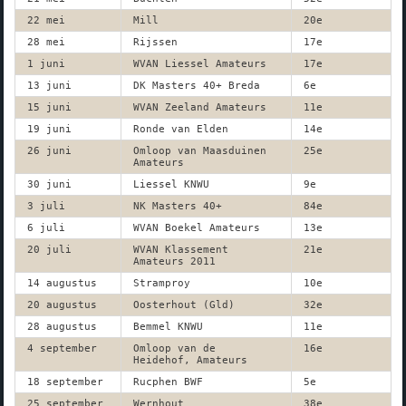
22 mei
Mill
20e
28 mei
Rijssen
17e
1 juni
WVAN Liessel Amateurs
17e
13 juni
DK Masters 40+ Breda
6e
15 juni
WVAN Zeeland Amateurs
11e
19 juni
Ronde van Elden
14e
26 juni
Omloop van Maasduinen
25e
Amateurs
30 juni
Liessel KNWU
9e
3 juli
NK Masters 40+
84e
6 juli
WVAN Boekel Amateurs
13e
20 juli
WVAN Klassement
21e
Amateurs 2011
14 augustus
Stramproy
10e
20 augustus
Oosterhout (Gld)
32e
28 augustus
Bemmel KNWU
11e
4 september
Omloop van de
16e
Heidehof, Amateurs
18 september
Rucphen BWF
5e
25 september
Wernhout
38e