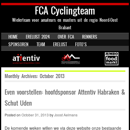
FCA Cyclingteam
Wielerteam voor amateurs en masters uit de regio Noord-Oost
Brabant
SKIP TO CONTENT
HOME
ERELIJST 2024
OVER FCA
RENNERS
Menu
SPONSOREN
TEAM
ERELIJST
FOTO’S
Monthly Archives:
October 2013
Even voorstellen: hoofdsponsor Attentiv Habraken &
Schut Uden
Posted on
October 31, 2013
by
Joost Aelmans
De komende weken willen we via deze website onze bestaande