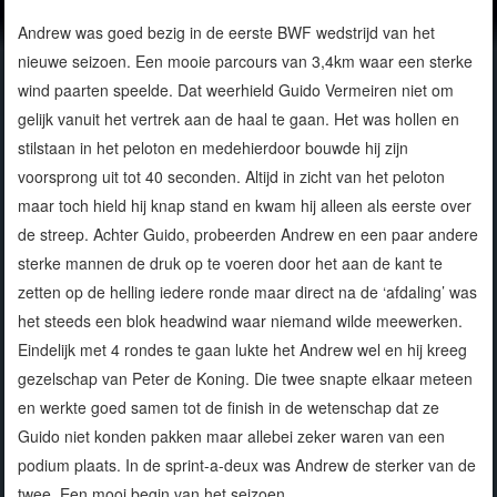
Andrew was goed bezig in de eerste BWF wedstrijd van het
nieuwe seizoen. Een mooie parcours van 3,4km waar een sterke
wind paarten speelde. Dat weerhield Guido Vermeiren niet om
gelijk vanuit het vertrek aan de haal te gaan. Het was hollen en
stilstaan in het peloton en medehierdoor bouwde hij zijn
voorsprong uit tot 40 seconden. Altijd in zicht van het peloton
maar toch hield hij knap stand en kwam hij alleen als eerste over
de streep. Achter Guido, probeerden Andrew en een paar andere
sterke mannen de druk op te voeren door het aan de kant te
zetten op de helling iedere ronde maar direct na de ‘afdaling’ was
het steeds een blok headwind waar niemand wilde meewerken.
Eindelijk met 4 rondes te gaan lukte het Andrew wel en hij kreeg
gezelschap van Peter de Koning. Die twee snapte elkaar meteen
en werkte goed samen tot de finish in de wetenschap dat ze
Guido niet konden pakken maar allebei zeker waren van een
podium plaats. In de sprint-a-deux was Andrew de sterker van de
twee. Een mooi begin van het seizoen