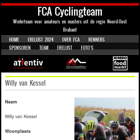
FCA Cyclingteam
Wielerteam voor amateurs en masters uit de regio Noord-Oost
Brabant
SKIP TO CONTENT
HOME
ERELIJST 2024
OVER FCA
RENNERS
Menu
SPONSOREN
TEAM
ERELIJST
FOTO’S
Willy van Kessel
Naam
Willy van Kessel
Woonplaats