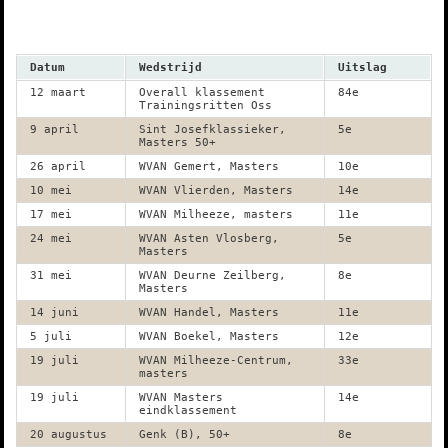
Datum
Wedstrijd
Uitslag
12 maart
Overall klassement
84e
Trainingsritten Oss
9 april
Sint Josefklassieker,
5e
Masters 50+
26 april
WVAN Gemert, Masters
10e
10 mei
WVAN Vlierden, Masters
14e
17 mei
WVAN Milheeze, masters
11e
24 mei
WVAN Asten Vlosberg,
5e
Masters
31 mei
WVAN Deurne Zeilberg,
8e
Masters
14 juni
WVAN Handel, Masters
11e
5 juli
WVAN Boekel, Masters
12e
19 juli
WVAN Milheeze-Centrum,
33e
masters
19 juli
WVAN Masters
14e
eindklassement
20 augustus
Genk (B), 50+
8e