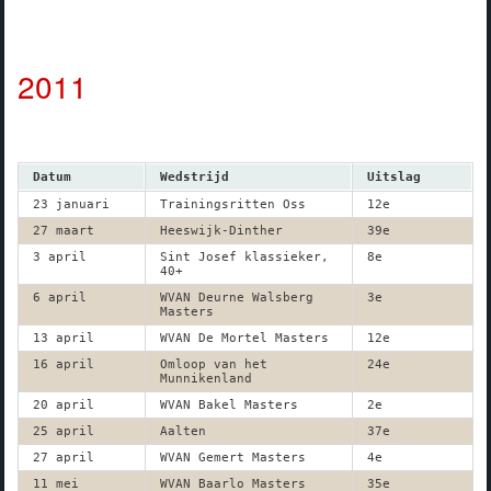
2011
Datum
Wedstrijd
Uitslag
23 januari
Trainingsritten Oss
12e
27 maart
Heeswijk-Dinther
39e
3 april
Sint Josef klassieker,
8e
40+
6 april
WVAN Deurne Walsberg
3e
Masters
13 april
WVAN De Mortel Masters
12e
16 april
Omloop van het
24e
Munnikenland
20 april
WVAN Bakel Masters
2e
25 april
Aalten
37e
27 april
WVAN Gemert Masters
4e
11 mei
WVAN Baarlo Masters
35e