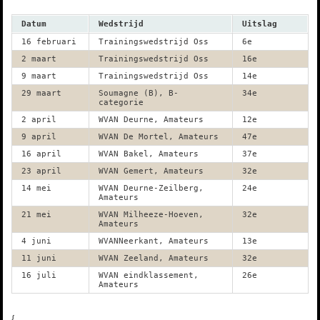
Datum
Wedstrijd
Uitslag
16 februari
Trainingswedstrijd Oss
6e
2 maart
Trainingswedstrijd Oss
16e
9 maart
Trainingswedstrijd Oss
14e
29 maart
Soumagne (B), B-
34e
categorie
2 april
WVAN Deurne, Amateurs
12e
9 april
WVAN De Mortel, Amateurs
47e
16 april
WVAN Bakel, Amateurs
37e
23 april
WVAN Gemert, Amateurs
32e
14 mei
WVAN Deurne-Zeilberg,
24e
Amateurs
21 mei
WVAN Milheeze-Hoeven,
32e
Amateurs
4 juni
WVANNeerkant, Amateurs
13e
11 juni
WVAN Zeeland, Amateurs
32e
16 juli
WVAN eindklassement,
26e
Amateurs
{