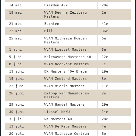
14 mei
Hierden 40+
28e
18 mei
WVAN Deurne Zeilberg
2e
Masters
21 mei
Buchten
41e
22 mei
Mill
36e
25 mei
WVAN Milheeze Hoeven
6e
Masters
1 juni
WVAN Liessel Masters
5e
5 juni
Helenaveen Mastersd 40+
12e
8 juni
WVAN Neerkant Masters
1e
13 juni
DK Masters 40+ Breda
19e
15 juni
WVAN Zeeland Masters
3e
22 juni
WVAN Mierlo Masters
11e
26 juni
Omloop van Maasduinen
2e
Masters
29 juni
WVAN Handel Masters
29e
30 juni
Liessel KNWU
14e
3 juli
NK Masters 40+
28e
13 juli
WVAN De Rips Masters
4e
20 juli
WVAN Milheeze Centrum
6e