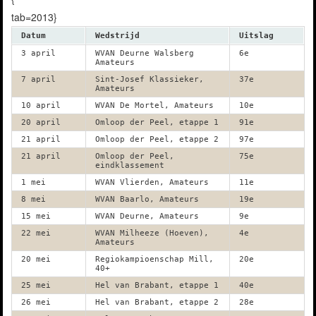
tab=2013}
Datum
Wedstrijd
Uitslag
3 april
WVAN Deurne Walsberg
6e
Amateurs
7 april
Sint-Josef Klassieker,
37e
Amateurs
10 april
WVAN De Mortel, Amateurs
10e
20 april
Omloop der Peel, etappe 1
91e
21 april
Omloop der Peel, etappe 2
97e
21 april
Omloop der Peel,
75e
eindklassement
1 mei
WVAN Vlierden, Amateurs
11e
8 mei
WVAN Baarlo, Amateurs
19e
15 mei
WVAN Deurne, Amateurs
9e
22 mei
WVAN Milheeze (Hoeven),
4e
Amateurs
20 mei
Regiokampioenschap Mill,
20e
40+
25 mei
Hel van Brabant, etappe 1
40e
26 mei
Hel van Brabant, etappe 2
28e