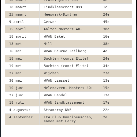
18 maart
Eindklassement Oss
1e
25 maart
Heeswijk-Dinther
24e
9 april
Gerwen
45e
15 april
Aalten Masters 40+
38e
18 april
WVAN Bakel
16e
13 mei
Mill
38e
16 mei
WVAN Deurne Zeilberg
4e
18 mei
Buchten (combi Elite)
24e
19 mei
Buchten (combi Elite)
34e
27 mei
Wijchen
27e
30 mei
WVAN Liessel
13e
10 juni
Helenaveen, Masters 40+
15e
27 juni
WVAN Handel
13e
18 juli
WVAN Eindklassement
17e
4 augustus
Stramproy NWB
22e
4 september
FCA Club Kampioenschap,
2e
samen met Ferry