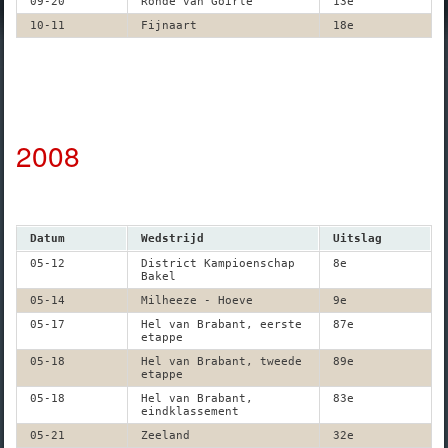
09-20
Ronde van Goirle
13e
10-11
Fijnaart
18e
2008
Datum
Wedstrijd
Uitslag
05-12
District Kampioenschap
8e
Bakel
05-14
Milheeze - Hoeve
9e
05-17
Hel van Brabant, eerste
87e
etappe
05-18
Hel van Brabant, tweede
89e
etappe
05-18
Hel van Brabant,
83e
eindklassement
05-21
Zeeland
32e