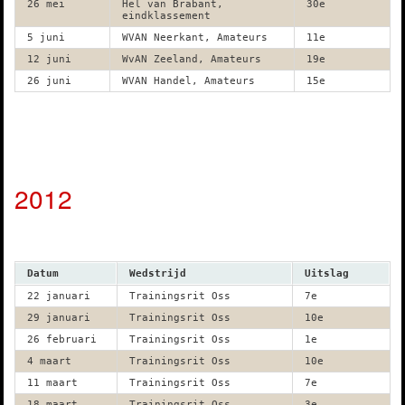
26 mei
Hel van Brabant,
30e
eindklassement
5 juni
WVAN Neerkant, Amateurs
11e
12 juni
WvAN Zeeland, Amateurs
19e
26 juni
WVAN Handel, Amateurs
15e
2012
Datum
Wedstrijd
Uitslag
22 januari
Trainingsrit Oss
7e
29 januari
Trainingsrit Oss
10e
26 februari
Trainingsrit Oss
1e
4 maart
Trainingsrit Oss
10e
11 maart
Trainingsrit Oss
7e
18 maart
Trainingsrit Oss
3e