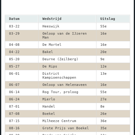
Datum
Wedstrijd
Uitslag
03-22
Heeswijk
55e
03-29
Omloop van de IJzeren
16e
Man
04-08
De Mortel
16e
04-22
Bakel
20e
05-20
Deurne (Zeilberg)
9e
05-27
De Rips
12e
06-01
District
13e
Kampioenschappen
06-07
Omloop van Helenaveen
16e
06-14
Rog Tour, proloog
55e
06-24
Mierlo
27e
07-01
Handel
8e
07-08
Boekel
26e
07-15
Milheeze Centrum
36e
08-16
Grote Prijs van Boekel
35e